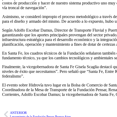
costos de producción y hacer de nuestro sistema productivo uno muy c
vía troncal de navegación”.
Asimismo, se consideró impropio el proceso metodológico a través del c
para el diseño y armado del mismo. De acuerdo a lo expuesto, hubo un
Según Adolfo Escobar Damus, Director de Transporte Fluvial y Puertos d
garantizando que los aportes principales provengan del sector privado
infraestructura estratégica para el desarrollo económico y la integraci
planificación, operación y mantenimiento a fines de dotar de certezas 
En Santa Fe, los cuadros técnicos de la Fundación señalaron también 
fundamento técnico, ya que los cambios tecnológicos y ambientales se
Finalmente, la vicegobernadora de Santa Fe Gisela Scaglia destacó que
niveles de éxito que necesitamos”. Pero señaló que “Santa Fe, Entre R
federalismo”.
El evento sobre Hidrovía tuvo lugar en la Bolsa de Comercio de Santa 
Coordinadora de la Mesa de Transporte de la Fundación Pensar, Renata
Corrientes, Adolfo Escobar Damus; la vicegobernadora de Santa Fe, Gise
ANTERIOR
Lanzamiento de la Fundación Pensar Buenos Aires