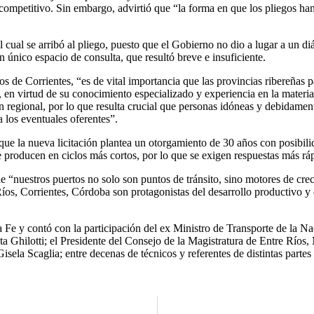
ompetitivo. Sin embargo, advirtió que “la forma en que los pliegos han
ual se arribó al pliego, puesto que el Gobierno no dio a lugar a un diá
 único espacio de consulta, que resultó breve e insuficiente.
e Corrientes, “es de vital importancia que las provincias ribereñas par
, en virtud de su conocimiento especializado y experiencia en la mater
ón regional, por lo que resulta crucial que personas idóneas y debidamen
a los eventuales oferentes”.
que la nueva licitación plantea un otorgamiento de 30 años con posibil
 producen en ciclos más cortos, por lo que se exigen respuestas más rá
 “nuestros puertos no solo son puntos de tránsito, sino motores de crec
íos, Corrientes, Córdoba son protagonistas del desarrollo productivo y
Fe y contó con la participación del ex Ministro de Transporte de la Nac
 Ghilotti; el Presidente del Consejo de la Magistratura de Entre Ríos,
la Scaglia; entre decenas de técnicos y referentes de distintas partes 