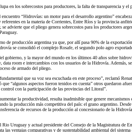
upa en los sobrecostos para productores, la falta de transparencia y el
 encuentro “Hidrovías: un motor para el desarrollo argentino” encabeza
eferentes en la materia de Corrientes, Entre Ríos y la provincia anfitrio
 se advierte que el pliego genera sobrecostos para los productores arg
-Paraguay.
nimo de producción argentina ya que, por allí pasa 90% de la exportaci
drovía se consolidó el complejo Rosafe, el segundo polo agro exporta
a del gobierno, y la mayor del mundo en los últimos 40 años sobre hidro
w, data room e intercambios con los usuarios de la Hidrovía. Además, s
proceso de armado del pliego.
fundamental que su voz sea escuchada en este proceso”, reclamó Renata 
ó que “algunos aspectos fueron tenidos en cuenta” otros quedaron afue
ontrol con la participación de las provincias del Litoral”.
 aumentar la productividad, resulta inadmisible que genere mecanismos 
ndo la producción más competitiva del país: el grano argentino. Desde 
transferencia de recursos de la producción al concesionario de la Hidrov
io Uruguay y actual presidente del Consejo de la Magistratura de Entr
 las ventajas comparativas y de sustentabilidad ambiental del sistema de