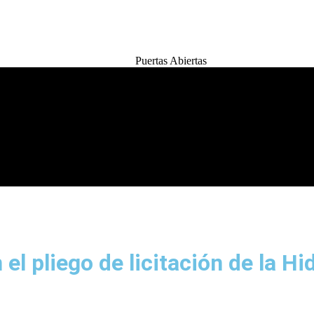
Puertas Abiertas
Pensar Lab
Pensar Campus
Quiénes somos
ación Digital
el pliego de licitación de la H