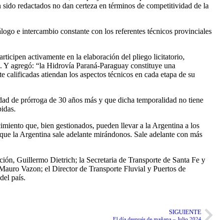
 sido redactados no dan certeza en términos de competitividad de la
logo e intercambio constante con los referentes técnicos provinciales
ticipen activamente en la elaboración del pliego licitatorio,
ia. Y agregó: “la Hidrovía Paraná-Paraguay constituye una
te calificadas atiendan los aspectos técnicos en cada etapa de su
idad de prórroga de 30 años más y que dicha temporalidad no tiene
pidas.
imiento que, bien gestionados, pueden llevar a la Argentina a los
 que la Argentina sale adelante mirándonos. Sale adelante con más
ión, Guillermo Dietrich; la Secretaria de Transporte de Santa Fe y
 Mauro Vazon; el Director de Transporte Fluvial y Puertos de
del país.
SIGUIENTE
El día después de mañana – Julio 2024