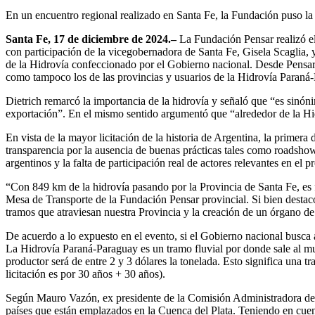
En un encuentro regional realizado en Santa Fe, la Fundación puso la l
Santa Fe, 17 de diciembre de 2024.–
La Fundación Pensar realizó el
con participación de la vicegobernadora de Santa Fe, Gisela Scaglia, y r
de la Hidrovía confeccionado por el Gobierno nacional. Desde Pensar,
como tampoco los de las provincias y usuarios de la Hidrovía Paraná
Dietrich remarcó la importancia de la hidrovía y señaló que “es sinó
exportación”. En el mismo sentido argumentó que “alrededor de la Hi
En vista de la mayor licitación de la historia de Argentina, la primer
transparencia por la ausencia de buenas prácticas tales como roadsho
argentinos y la falta de participación real de actores relevantes en el 
“Con 849 km de la hidrovía pasando por la Provincia de Santa Fe, es 
Mesa de Transporte de la Fundación Pensar provincial. Si bien destac
tramos que atraviesan nuestra Provincia y la creación de un órgano de c
De acuerdo a lo expuesto en el evento, si el Gobierno nacional busca
La Hidrovía Paraná-Paraguay es un tramo fluvial por donde sale al mu
productor será de entre 2 y 3 dólares la tonelada. Esto significa una 
licitación es por 30 años + 30 años).
Según Mauro Vazón, ex presidente de la Comisión Administradora del R
países que están emplazados en la Cuenca del Plata. Teniendo en cuenta