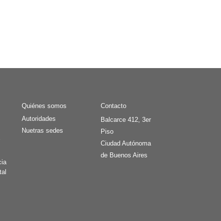
Quiénes somos
Contacto
Autoridades
Balcarce 412, 3er
Nuetras sedes
Piso
r
Ciudad Autónoma
de Buenos Aires
cia
tal