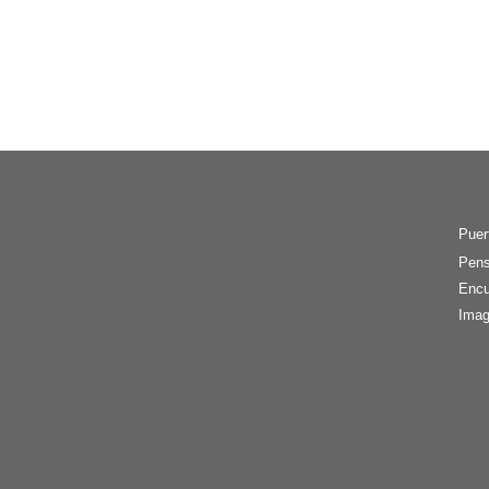
Puer
Pens
Encu
Imag