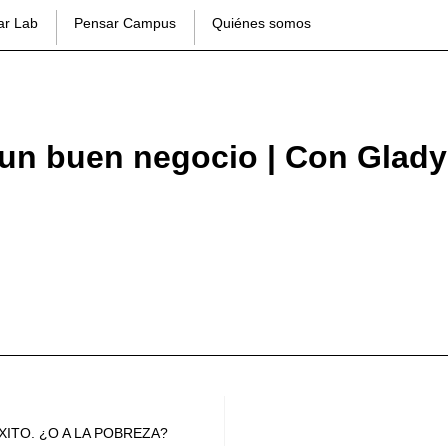
ar Lab
Pensar Campus
Quiénes somos
 un buen negocio | Con Glad
ITO. ¿O A LA POBREZA?