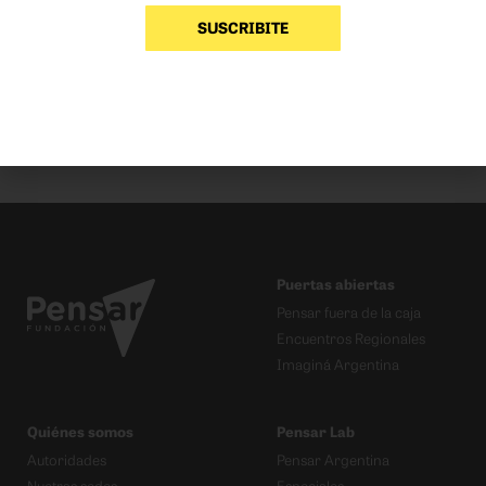
ANTERIOR
SIGUIENTE
SUSCRIBITE
Pensar género y primera infancia
Ley de alquileres
Puertas abiertas
Pensar fuera de la caja
Encuentros Regionales
Imaginá Argentina
Quiénes somos
Pensar Lab
Autoridades
Pensar Argentina