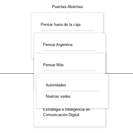
Puertas Abiertas
Pensar fuera de la caja
Pensar Lab
Encuentros Regionales
Pensar Argentina
Pensar Campus
Imaginá Argentina
Especiales
Pensar Más
Quiénes somos
Consensos
Pensar Futuro
Archivos
Autoridades
Potenciá tu comunicación:
Pensar con IA
Nuetras sedes
Potenciá tu comunicación:
Estrategia e Inteligencia en
Comunicación Digital